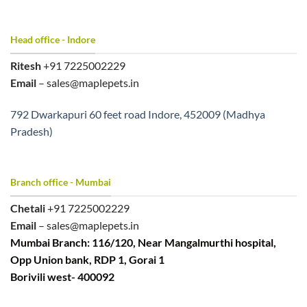
Head office - Indore
Ritesh
+91 7225002229
Email
– sales@maplepets.in
792 Dwarkapuri 60 feet road Indore, 452009 (Madhya
Pradesh)
Branch office - Mumbai
Chetali
+91 7225002229
Email
– sales@maplepets.in
Mumbai Branch: 116/120, Near Mangalmurthi hospital,
Opp Union bank, RDP 1, Gorai 1
Borivili west- 400092