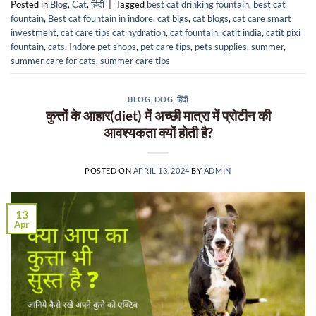
Posted in
Blog
,
Cat
,
हिंदी
|
Tagged
best cat drinking fountain
,
best cat
fountain
,
Best cat fountain in indore
,
cat blgs
,
cat blogs
,
cat care smart
investment
,
cat care tips cat hydration
,
cat fountain
,
catit india
,
catit pixi
fountain
,
cats
,
Indore pet shops
,
pet care tips
,
pets supplies
,
summer
,
summer care for cats
,
summer care tips
BLOG
,
DOG
,
हिंदी
कुत्तों के आहार(diet) में अच्छी मात्रा में प्रोटीन की
आवश्यकता क्यों होती है?
POSTED ON
APRIL 13, 2024
BY
ADMIN
13
Apr